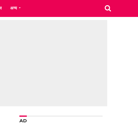
ल
अन्य
AD