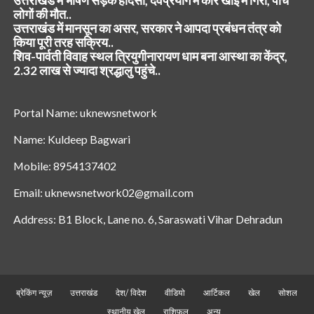
उत्तराखंड में भीषण सड़क हादसा, देवप्रयाग में कार खाई में गिरी, पांच
लोगों की मौत..
उत्तराखंड में मानसून का असर, सरकार ने आपदा प्रबंधन तंत्र को
किया पूरी तरह सक्रिय..
शिव-पार्वती विवाह स्थल त्रियुगीनारायण धाम बना आस्था का केंद्र,
2.32 लाख से ज्यादा श्रद्धालु पहुंचे..
Portal Name: uknewsnetwork
Name: Kuldeep Bagwari
Mobile: 8954137402
Email: uknewsnetwork02@gmail.com
Address: B1 Block, Lane no. 6, Saraswati Vihar Dehradun
ब्रेकिंग न्यूज़
उत्तराखंड
देश/ विदेश
वीडियो
आर्टिकल
खेल
सोशल
स्थानीय खेल
राशिफल
अन्य