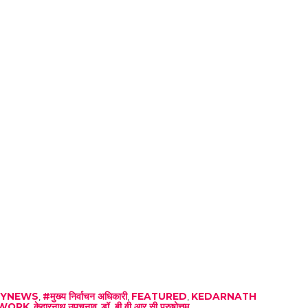
LYNEWS
,
#मुख्य निर्वाचन अधिकारी
,
FEATURED
,
KEDARNATH
WORK
,
केदारनाथ उपचुनाव
,
डॉ. बी वी आर सी पुरुषोत्तम