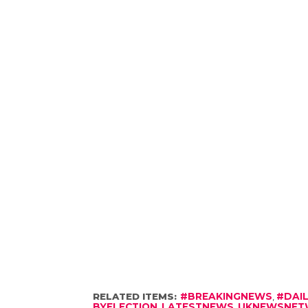
RELATED ITEMS:
#BREAKINGNEWS
,
#DAI
BYELECTION
,
LATESTNEWS
,
UKNEWSNET