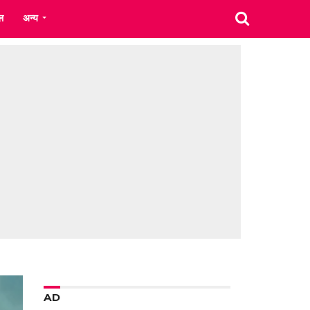
ल
अन्य
AD