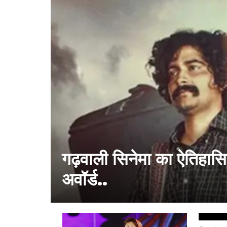
गढ़वाली सिनेमा का ऐतिहास
अवॉर्ड..